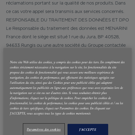
réclamations portant sur la qualité de nos produits. Dans
ce cas votre appel sera transmis aux services concernés.
RESPONSABLE DU TRAITEMENT DES DONNÉES ET DPO
Le Responsable du traitement des données est MENARINI
France dont le siège est situé 1 rue du Jura, BP 40528,
94633 Rungis ou une autre société du Groupe contactée
par vos soins par le biais du standard téléphonique («
Responsable du traitement »).
Notre site Web utilise des cookies, y compris des cookies pour des tiers. En complément des
cookies strictement nécessaires à la navigation sur le site, les fonctionnalités du site
propose des cookies de fonctionnalité qui vous assure une meilleure expérience de
navigation, des cookies de performance, qui effectuent des statistiques agrégées sur
l'utilisation du site, ainsi que des Cookies pour une publicité ciblée qui adaptent
Vous pouvez contacter le Responsable du traitement à
automatiquement les publicités en ligne aux préférences que vous avez exprimées lors de
la navigation sur ce site ou sur d'autres sites. Si vous souhaitez obtenir plus
l’adresse suivante :
dpl@menarini.fr
d'informations, cliquez sur la politique de cookies. Pour empêcher les cookies de
Le Délégué à la protection des données (« DPO ») peut
fonctionnalité, les cookies de performance, les cookies pour une publicité ciblée et / ou les
cookies de tiers spécifiques, cliquez sur Paramètres des cookies. En cliquant sur
également être contacté à l’adresse suivante
J'ACCEPTE, vous acceptez tous les types de cookies mentionnés
:
dpo@menarini.com
.
Paramètres des cookies
J'ACCEPTE