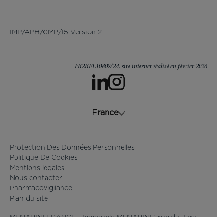
IMP/APH/CMP/15 Version 2
FR2REL10809/24, site internet réalisé en février 2026
s’ouvre dans un nouvel onglet
s’ouvre dans un nouvel onglet
France
Protection Des Données Personnelles
Politique De Cookies
Mentions légales
Nous contacter
Pharmacovigilance
Plan du site
MENARINI FRANCE - Immeuble MENARINI 1 rue du Jura