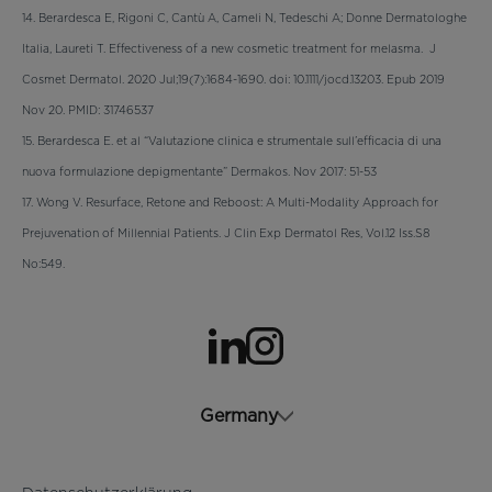
14. Berardesca E, Rigoni C, Cantù A, Cameli N, Tedeschi A; Donne Dermatologhe
Italia, Laureti T. Effectiveness of a new cosmetic treatment for melasma. J
Cosmet Dermatol. 2020 Jul;19(7):1684-1690. doi: 10.1111/jocd.13203. Epub 2019
Nov 20. PMID: 31746537
15. Berardesca E. et al “Valutazione clinica e strumentale sull’efficacia di una
nuova formulazione depigmentante” Dermakos. Nov 2017: 51-53
17. Wong V. Resurface, Retone and Reboost: A Multi-Modality Approach for
Prejuvenation of Millennial Patients. J Clin Exp Dermatol Res, Vol.12 Iss.S8
No:549.
wird in einer neuen Registerkarte geöffnet
wird in einer neuen Registerkarte geöffnet
Germany