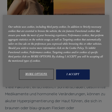
Our website uses cookies, including third party cookies. In addition to Strictly necessary
cookies that are essential to browse the website, the site features Functional cookies that
ensure you make the most of your browsing experience, Performance cookies, that perform
aggregate statistics on the website usage, as well as Targeting cookies that automatically
tailor on-line ads on the preferences you expressed while browsing this or other websites.
Should you wish to receive more information click on the Cookie Policy. To inhibit
Functional cookies, Performance cookies, Targeting cookies and/or cookies of specific
third parties click on MORE OPTIONS. By clicking I ACCEPT you will be accepting all
the mentioned types of cookies.
MORE OPTIONS
I ACCEPT
Viele Faktoren, einschließlich Sonnenschäden, bestimmte
Medikamente und hormonelle Veränderungen, können zu
akuter Hyperpigmentierung der Haut führen, die sich in
braunen oder blau-grauen Flecken oder