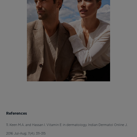
References
11. Keen M.A. and Hassan I. Vitamin E in dermatology. Indian Dermatol Online J.
2016 Jul-Aug; 7(4): 311–315